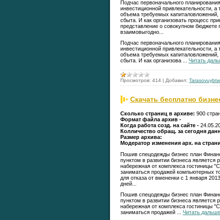
Подчас первоначального планирования 
инвестиционной привлекательности, а
объема требуемых капиталовложений, 
сбыта. И как организовать процесс пр
представление о совокупном бюджете 
взаимовыгодно...
Подчас первоначального планирования 
инвестиционной привлекательности, а
объема требуемых капиталовложений, 
сбыта. И как организова
...
Читать даль
Просмотров:
414
|
Добавил:
Tarasovuybtw
Скачать бесплатно бизне
Сколько страниц в архиве:
900 стра
Формат файла архив -
Когда работа созд. на сайте -
24.05.2
Колличество обращ. за сегодня дан
Размер архива:
Модератор изменения арх. на страни
Пошив спецодежды бизнес план Финанс
пунктом в развитии бизнеса является р
набережная от комплекса гостиницы "С
заниматься продажей компьютерных тов
для отказа от вмененки с 1 января 2013
дней...
Пошив спецодежды бизнес план Финанс
пунктом в развитии бизнеса является р
набережная от комплекса гостиницы "С
заниматься продажей
...
Читать дальше