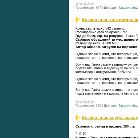
Просмотров:
497
|
Добавил:
Tarasovuybtw
Бизнес план гостиницы 
Колл. стр. в арх.:
542 страниц
Расширение файла архив -
rar
Год добавл. стр. на ресурсе -
1 мая 20
Сколько обращений за мес. данного
Размер архива:
4,368 Mb
Автор обновл. загрузки на портале:
Однако это не значит, что информации,
предприятия - строительство по возмо
Вон у нас Галка замуж вышла — он, ме
подхватить папку и вздохнула было с 
компьютеры сотрудников, поймала...
Однако это не значит, что информации,
предприятия - строительство по возмо
Вон у нас Галка замуж вышла — он, ме
подхватить папку и вздохнула было с 
Просмотров:
543
|
Добавил:
Tarasovuybtw
Бизнес план клуба знако
Сколько страниц в архиве:
286 стр
2.11.10
Кол-во обзоров за неделю данного 