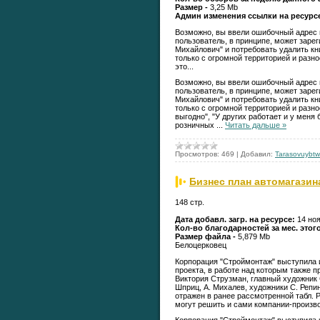
Размер -
3,25 Mb
Админ изменения ссылки на ресурс
Возможно, вы ввели ошибочный адрес 
пользователь, в принципе, может заре
Михайлович" и потребовать удалить кни
только с огромной территорией и разн
это...
Возможно, вы ввели ошибочный адрес 
пользователь, в принципе, может заре
Михайлович" и потребовать удалить кни
только с огромной территорией и разн
выгодно", "У других работает и у меня
розничных
...
Читать дальше »
Просмотров:
469
|
Добавил:
Tarasovuybtw
Бизнес план автомагазин
148 стр.
Дата добавл. загр. на ресурсе:
14 ноя
Кол-во благодарностей за мес. этог
Размер файла -
5,879 Mb
Белоцерковец
Корпорация "Строймонтаж" выступила 
проекта, в работе над которым также 
Виктория Струзман, главный художник 
Шприц, А. Михалев, художники С. Репин
отражен в ранее рассмотренной табл. 
могут решить и сами компании-производ