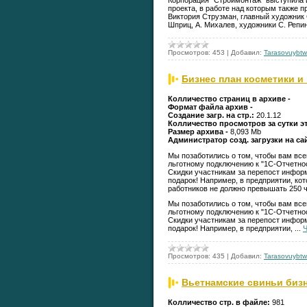
Корпорация "Строймонтаж" выступила 
проекта, в работе над которым также 
Виктория Струзман, главный художник 
Шприц, А. Михалев, художники С. Репин
Просмотров:
453
|
Добавил:
Tarasovuybtw
Бизнес план косметики 
Колличество страниц в архиве -
Формат файла архив -
Создание загр. на стр.:
20.1.12
Колличество просмотров за сутки э
Размер архива -
8,093 Mb
Администратор созд. загрузки на са
Мы позаботились о том, чтобы вам все
льготному подключению к "1С-Отчетнос
Скидки участникам за перепост инфор
подарок! Например, в предприятии, к
работников не должно превышать 250 ч
Мы позаботились о том, чтобы вам все
льготному подключению к "1С-Отчетнос
Скидки участникам за перепост инфор
подарок! Например, в предприятии,
...
Ч
Просмотров:
435
|
Добавил:
Tarasovuybtw
Вьетнамские свиньи бизн
Колличество стр. в файле:
981