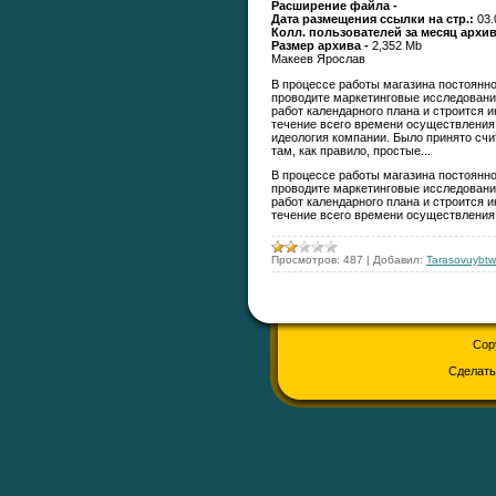
Расширение файла -
Дата размещения ссылки на стр.:
03.
Колл. пользователей за месяц архи
Размер архива -
2,352 Mb
Макеев Ярослав
В процессе работы магазина постоянно
проводите маркетинговые исследовани
работ кален­дарного плана и строится 
течение всего времени осуществления 
идеология компании. Было принято счит
там, как правило, простые...
В процессе работы магазина постоянно
проводите маркетинговые исследовани
работ кален­дарного плана и строится 
течение всего времени осуществления
Просмотров:
487
|
Добавил:
Tarasovuybtw
Cop
Сделат