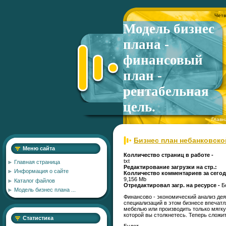
Четв
Модель бизнес
плана -
финансовый
план -
рентабельная
цель.
Главн
Бизнес план небанковско
Меню сайта
Колличество страниц в работе -
txt
Главная страница
Редактирование загрузки на стр.:
Информация о сайте
Колличество комментариев за сегод
9,156 Mb
Каталог файлов
Отредактировал загр. на ресурсе -
Б
Модель бизнес плана ...
Финансово - экономический анализ де
специализаций в этом бизнесе впечат
мебелью или производить только мягку
которой вы столкнетесь. Теперь сложит
Статистика