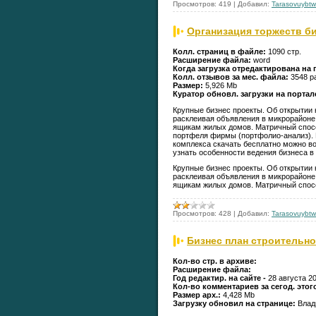
Просмотров:
419
|
Добавил:
Tarasovuybtw
Организация торжеств би
Колл. страниц в файле:
1090 стр.
Расширение файла:
word
Когда загрузка отредактирована на 
Колл. отзывов за мес. файла:
3548 р
Размер:
5,926 Mb
Куратор обновл. загрузки на портал
Крупные бизнес проекты. Об открытии 
расклеивая объявления в микрорайоне
ящикам жилых домов. Матричный спосо
портфеля фирмы (портфолио-анализ).
комплекса скачать бесплатно можно в
узнать особенности ведения бизнеса в 
Крупные бизнес проекты. Об открытии 
расклеивая объявления в микрорайоне
ящикам жилых домов. Матричный спос
Просмотров:
428
|
Добавил:
Tarasovuybtw
Бизнес план строительно
Кол-во стр. в архиве:
Расширение файла:
Год редактир. на сайте -
28 августа 20
Кол-во комментариев за сегод. этог
Размер арх.:
4,428 Mb
Загрузку обновил на странице:
Влад