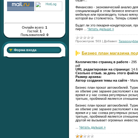
Будет...
Финансово - экономический анализ де
специализаций в этом бизнесе впечат
мебелью или производить только мягку
которой вы столкнетесь. Теперь сложит
Будет ли это пекарня-кондитерская, п
Онлайн всего:
1
пиро
...
Читать дальше »
Гостей:
1
Пользователей:
0
Просмотров:
503
|
Добавил:
Tarasovuybtw
Форма входа
Бизнес план магазина по
Колличество страниц в работе -
295
pdf
URL редактирован на странице:
14.6
Сколько отзыв. за день этого файл
Размер архива:
Автор создания темы на сайте -
Маль
Бизнес план прокат автомобилей. Турис
их обилие уже заранее расположит к в
время и у нас схема регулярных розыг
третьих, проблемой является отношение
Бизнес план прокат автомобилей. Турис
их обилие уже заранее расположит к в
время и у нас схема регулярных розыг
третьих, проблемой является отношени
другой не вызывает огромных инвестиц
...
Читать дальше »